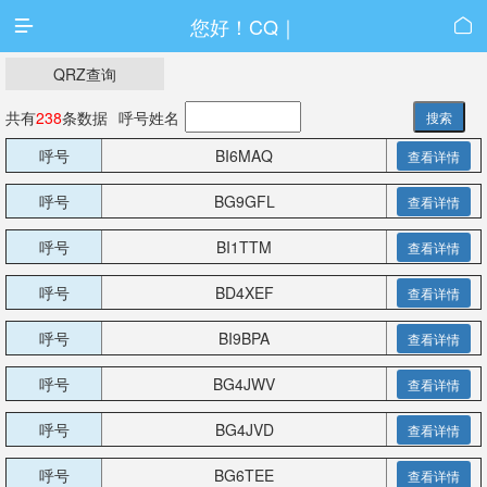
您好！CQ｜


QRZ查询
共有
238
条数据
呼号姓名
呼号
BI6MAQ
查看详情
呼号
BG9GFL
查看详情
呼号
BI1TTM
查看详情
呼号
BD4XEF
查看详情
呼号
BI9BPA
查看详情
呼号
BG4JWV
查看详情
呼号
BG4JVD
查看详情
呼号
BG6TEE
查看详情