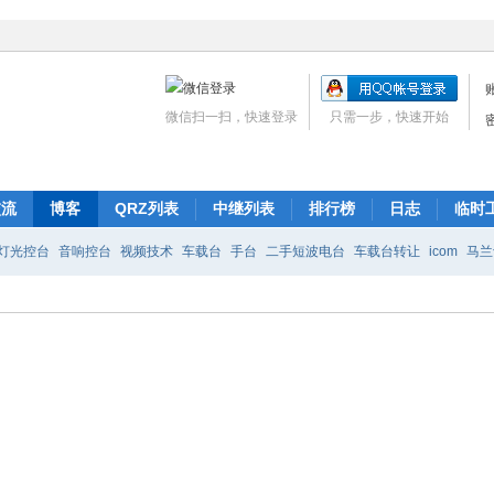
微信扫一扫，快速登录
只需一步，快速开始
交流
博客
QRZ列表
中继列表
排行榜
日志
临时
灯光控台
音响控台
视频技术
车载台
手台
二手短波电台
车载台转让
icom
马兰