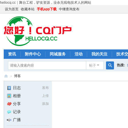
hellocq.cc｜舞台工程，驴友资源，业余无线电技术人的网站
设为首页
收藏本站
手机app下载
中继查询发布
资讯
附件中心
同城服务
活动
我的关注
技术
热搜:
帖子
搜
›
博客
索
您
日志
发布
好
相册
上传
C
分享
添加
Q
记录
！
广播
门