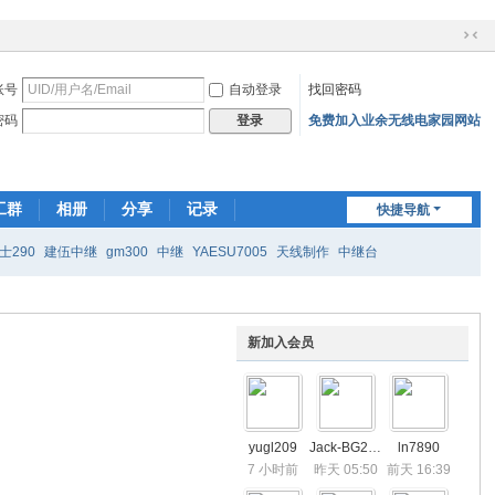
切
换
账号
自动登录
找回密码
到
窄
密码
免费加入业余无线电家园网站
登录
版
工群
相册
分享
记录
快捷导航
士290
建伍中继
gm300
中继
YAESU7005
天线制作
中继台
新加入会员
yugl209
Jack-BG2LCC
ln7890
7 小时前
昨天 05:50
前天 16:39