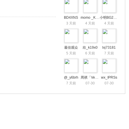
BD4XNS
momo _K4fE6
小明BG2FSC
3 天前
4 天前
4 天前
最佳观众
欣_k19x0
lxj73181
5 天前
6 天前
7 天前
@_y6brh
周祺「VehicleWo
wx_IPRSs
7 天前
07-30
07-30